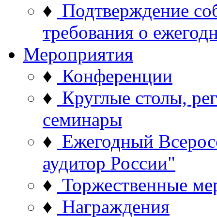
♦
Подтверждение со
требования о ежего
Мероприятия
♦
Конференции
♦
Круглые столы, ре
семинары
♦
Ежегодный Всерос
аудитор России"
♦
Торжественные ме
♦
Награждения