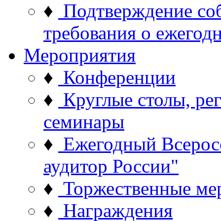
♦
Подтверждение со
требования о ежего
Мероприятия
♦
Конференции
♦
Круглые столы, ре
семинары
♦
Ежегодный Всерос
аудитор России"
♦
Торжественные ме
♦
Награждения