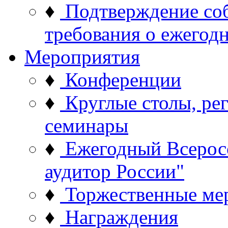
♦
Подтверждение со
требования о ежего
Мероприятия
♦
Конференции
♦
Круглые столы, ре
семинары
♦
Ежегодный Всерос
аудитор России"
♦
Торжественные ме
♦
Награждения