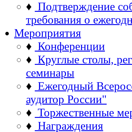
♦
Подтверждение со
требования о ежего
Мероприятия
♦
Конференции
♦
Круглые столы, ре
семинары
♦
Ежегодный Всерос
аудитор России"
♦
Торжественные ме
♦
Награждения