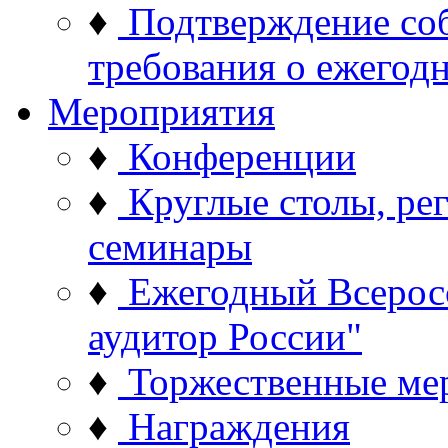
♦
Подтверждение со
требования о ежего
Мероприятия
♦
Конференции
♦
Круглые столы, ре
семинары
♦
Ежегодный Всерос
аудитор России"
♦
Торжественные ме
♦
Награждения