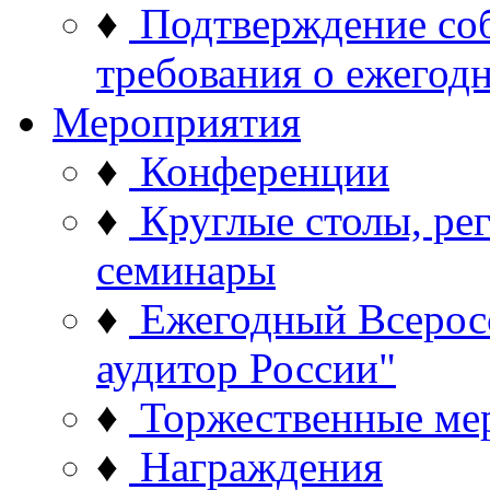
♦
Подтверждение со
требования о ежего
Мероприятия
♦
Конференции
♦
Круглые столы, ре
семинары
♦
Ежегодный Всерос
аудитор России"
♦
Торжественные ме
♦
Награждения