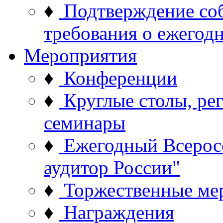
♦
Подтверждение со
требования о ежего
Мероприятия
♦
Конференции
♦
Круглые столы, ре
семинары
♦
Ежегодный Всерос
аудитор России"
♦
Торжественные ме
♦
Награждения