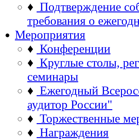
♦
Подтверждение со
требования о ежего
Мероприятия
♦
Конференции
♦
Круглые столы, ре
семинары
♦
Ежегодный Всерос
аудитор России"
♦
Торжественные ме
♦
Награждения