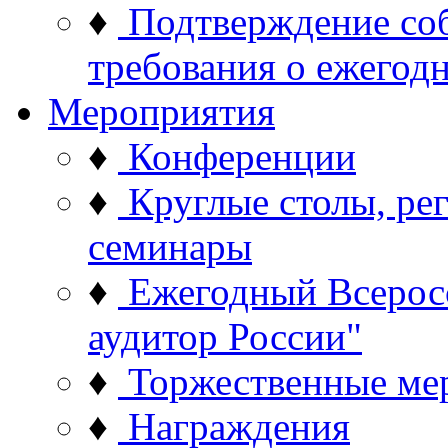
♦
Подтверждение со
требования о ежего
Мероприятия
♦
Конференции
♦
Круглые столы, ре
семинары
♦
Ежегодный Всерос
аудитор России"
♦
Торжественные ме
♦
Награждения