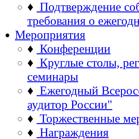
♦
Подтверждение со
требования о ежего
Мероприятия
♦
Конференции
♦
Круглые столы, ре
семинары
♦
Ежегодный Всерос
аудитор России"
♦
Торжественные ме
♦
Награждения