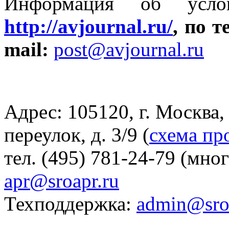
Информация об усло
http://avjournal.ru/
, по 
mai
l
:
post@avjournal.ru
Адрес: 105120, г. Москва
переулок, д. 3/9 (
схема пр
тел. (495) 781-24-79 (мно
apr@sroapr.ru
Техподдержка:
admin@sro