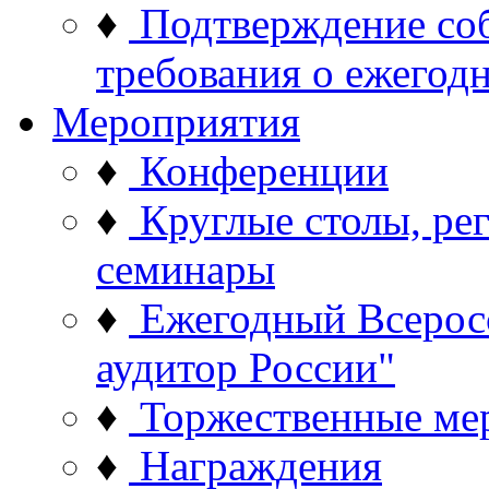
♦
Подтверждение со
требования о ежего
Мероприятия
♦
Конференции
♦
Круглые столы, ре
семинары
♦
Ежегодный Всерос
аудитор России"
♦
Торжественные ме
♦
Награждения