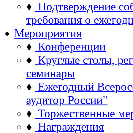
♦
Подтверждение со
требования о ежего
Мероприятия
♦
Конференции
♦
Круглые столы, ре
семинары
♦
Ежегодный Всерос
аудитор России"
♦
Торжественные ме
♦
Награждения