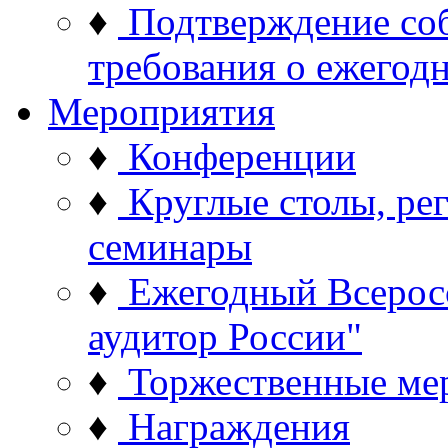
♦
Подтверждение со
требования о ежего
Мероприятия
♦
Конференции
♦
Круглые столы, ре
семинары
♦
Ежегодный Всерос
аудитор России"
♦
Торжественные ме
♦
Награждения