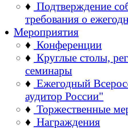
♦
Подтверждение со
требования о ежего
Мероприятия
♦
Конференции
♦
Круглые столы, ре
семинары
♦
Ежегодный Всерос
аудитор России"
♦
Торжественные ме
♦
Награждения