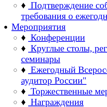
♦
Подтверждение со
требования о ежего
Мероприятия
♦
Конференции
♦
Круглые столы, ре
семинары
♦
Ежегодный Всерос
аудитор России"
♦
Торжественные ме
♦
Награждения