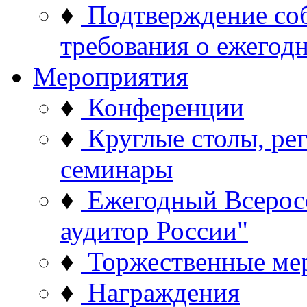
♦
Подтверждение со
требования о ежего
Мероприятия
♦
Конференции
♦
Круглые столы, ре
семинары
♦
Ежегодный Всерос
аудитор России"
♦
Торжественные ме
♦
Награждения