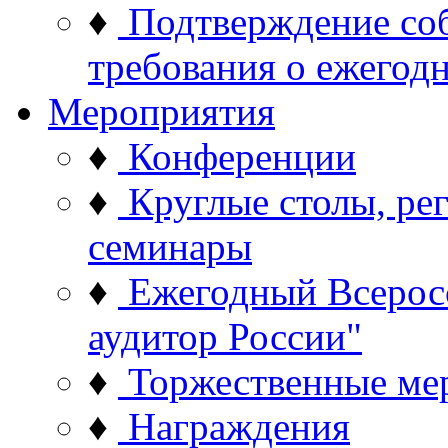
♦
Подтверждение со
требования о ежего
Мероприятия
♦
Конференции
♦
Круглые столы, ре
семинары
♦
Ежегодный Всерос
аудитор России"
♦
Торжественные ме
♦
Награждения