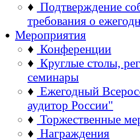
♦
Подтверждение со
требования о ежего
Мероприятия
♦
Конференции
♦
Круглые столы, ре
семинары
♦
Ежегодный Всерос
аудитор России"
♦
Торжественные ме
♦
Награждения