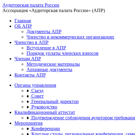
Аудиторская палата России
Ассоциация «Аудиторская палата России» (АПР)
Главная
ОБ АПР
Документы АПР
Членство в некоммерческих организациях
Членство в АПР
Вступление в АПР
Порядок уплаты членских взносов
Членам АПР
Методические материалы
Архивные документы
Контакты АПР
Органы управления
♦
Съезд
♦
Совет
♦
Генеральный директор
♦
Руководство
Квалификационный аттестат
♦
Подтверждение соблюдения аудитором требован
Мероприятия
♦
Конференции
♦
Круглые столы, региональные конференции, сем