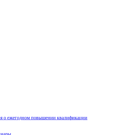
ия о ежегодном повышении квалификации
инары