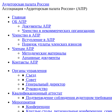
Аудиторская палата России
Ассоциация «Аудиторская палата России» (АПР)
Главная
ОБ АПР
Документы АПР
Членство в некоммерческих организациях
Членство в АПР
Вступление в АПР
Порядок уплаты членских взносов
Членам АПР
Методические материалы
Архивные документы
Контакты АПР
Органы управления
♦
Съезд
♦
Совет
♦
Генеральный директор
♦
Руководство
Квалификационный аттестат
♦
Подтверждение соблюдения аудитором требован
Мероприятия
♦
Конференции
♦
Круглые столы, региональные конференции, сем