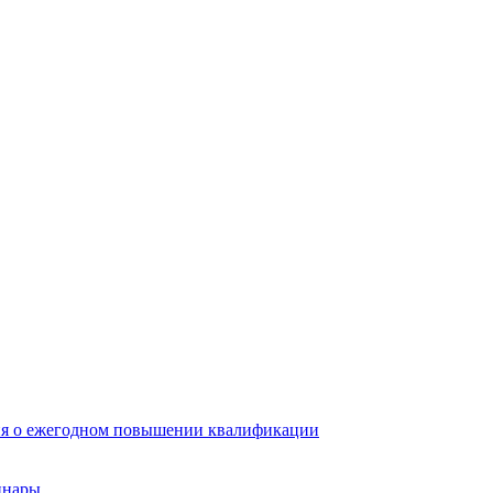
ия о ежегодном повышении квалификации
инары