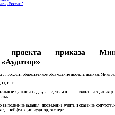
итор России"
ие проекта приказа Ми
 «Аудитор»
gov.ru проходит общественное обсуждение проекта приказа Минт
D, Е, F.
ательные функции под руководством при выполнении задания (пр
исты.
о выполнение задания (проведение аудита и оказание сопутствую
 данной функции: аудитор, эксперт.