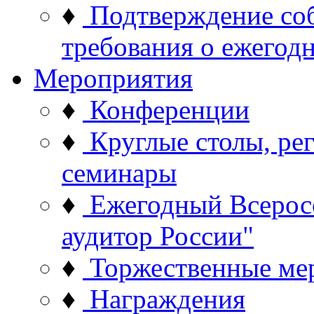
♦
Подтверждение со
требования о ежего
Мероприятия
♦
Конференции
♦
Круглые столы, ре
семинары
♦
Ежегодный Всерос
аудитор России"
♦
Торжественные ме
♦
Награждения