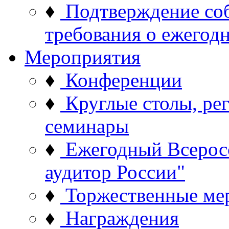
♦
Подтверждение со
требования о ежего
Мероприятия
♦
Конференции
♦
Круглые столы, ре
семинары
♦
Ежегодный Всерос
аудитор России"
♦
Торжественные ме
♦
Награждения