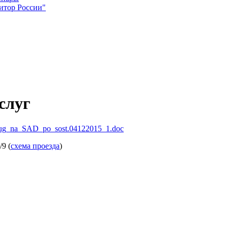
итор России"
слуг
uslug_na_SAD_po_sost.04122015_1.doc
9 (
схема проезда
)