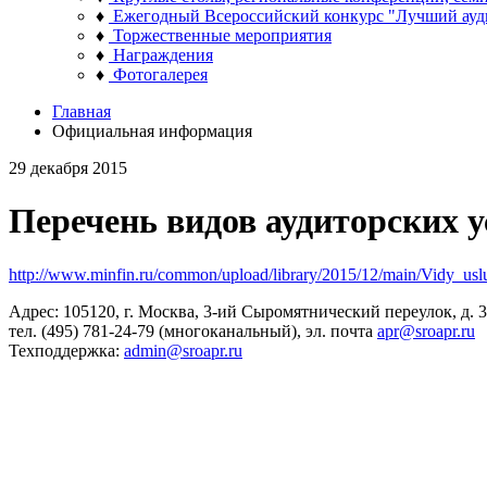
♦
Ежегодный Всероссийский конкурс "Лучший ауд
♦
Торжественные мероприятия
♦
Награждения
♦
Фотогалерея
Главная
Официальная информация
29 декабря 2015
Перечень видов аудиторских у
http://www.minfin.ru/common/upload/library/2015/12/main/Vidy_
Адрес: 105120, г. Москва, 3-ий Сыромятнический переулок, д. 3/
тел. (495) 781-24-79 (многоканальный), эл. почта
apr@sroapr.ru
Техподдержка:
admin@sroapr.ru