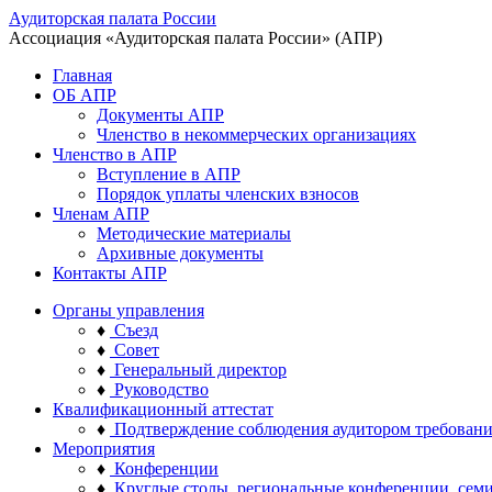
Аудиторская палата России
Ассоциация «Аудиторская палата России» (АПР)
Главная
ОБ АПР
Документы АПР
Членство в некоммерческих организациях
Членство в АПР
Вступление в АПР
Порядок уплаты членских взносов
Членам АПР
Методические материалы
Архивные документы
Контакты АПР
Органы управления
♦
Съезд
♦
Совет
♦
Генеральный директор
♦
Руководство
Квалификационный аттестат
♦
Подтверждение соблюдения аудитором требован
Мероприятия
♦
Конференции
♦
Круглые столы, региональные конференции, сем