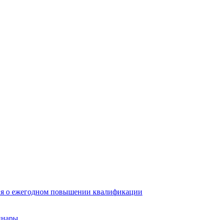
ия о ежегодном повышении квалификации
инары