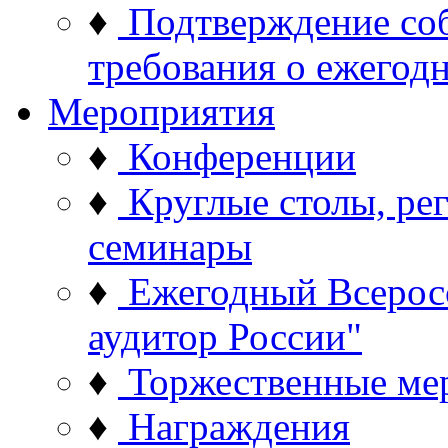
♦
Подтверждение со
требования о ежего
Мероприятия
♦
Конференции
♦
Круглые столы, ре
семинары
♦
Ежегодный Всерос
аудитор России"
♦
Торжественные ме
♦
Награждения