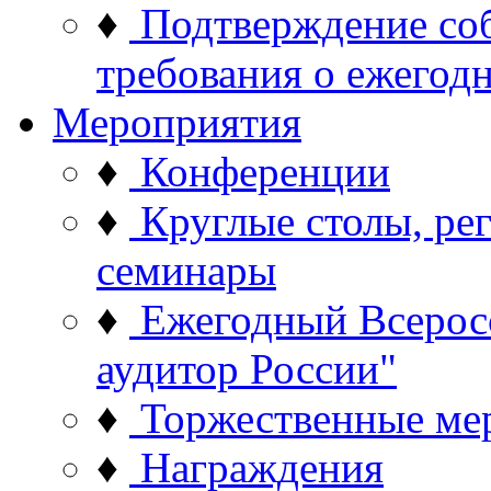
♦
Подтверждение со
требования о ежего
Мероприятия
♦
Конференции
♦
Круглые столы, ре
семинары
♦
Ежегодный Всерос
аудитор России"
♦
Торжественные ме
♦
Награждения