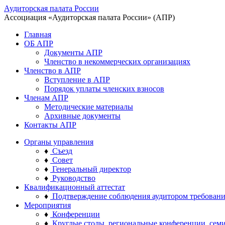
Аудиторская палата России
Ассоциация «Аудиторская палата России» (АПР)
Главная
ОБ АПР
Документы АПР
Членство в некоммерческих организациях
Членство в АПР
Вступление в АПР
Порядок уплаты членских взносов
Членам АПР
Методические материалы
Архивные документы
Контакты АПР
Органы управления
♦
Съезд
♦
Совет
♦
Генеральный директор
♦
Руководство
Квалификационный аттестат
♦
Подтверждение соблюдения аудитором требован
Мероприятия
♦
Конференции
♦
Круглые столы, региональные конференции, сем