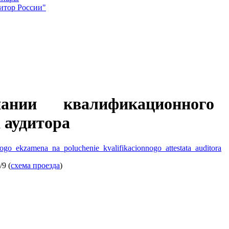
итор России"
ании квалификационного
 аудитора
nogo_ekzamena_na_poluchenie_kvalifikacionnogo_attestata_auditora
9 (
схема проезда
)