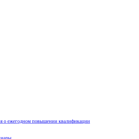
ия о ежегодном повышении квалификации
инары