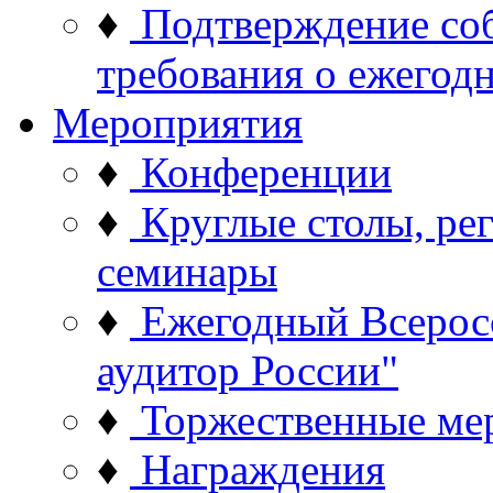
♦
Подтверждение со
требования о ежего
Мероприятия
♦
Конференции
♦
Круглые столы, ре
семинары
♦
Ежегодный Всерос
аудитор России"
♦
Торжественные ме
♦
Награждения