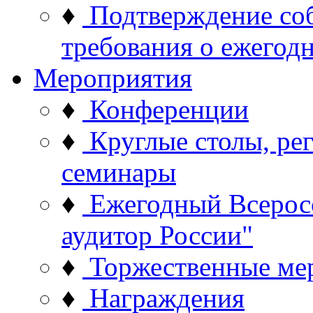
♦
Подтверждение со
требования о ежего
Мероприятия
♦
Конференции
♦
Круглые столы, ре
семинары
♦
Ежегодный Всерос
аудитор России"
♦
Торжественные ме
♦
Награждения