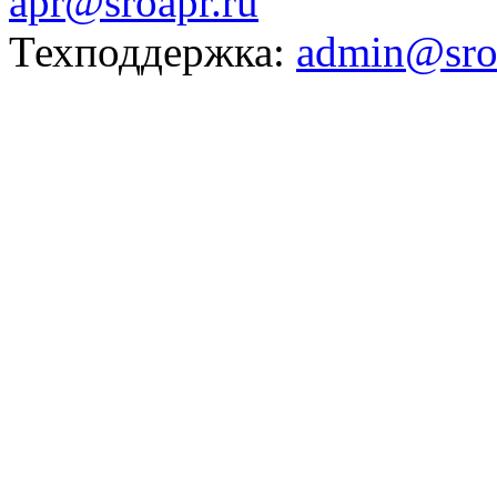
apr@sroapr.ru
Техподдержка:
admin@sro