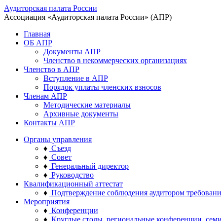
Аудиторская палата России
Ассоциация «Аудиторская палата России» (АПР)
Главная
ОБ АПР
Документы АПР
Членство в некоммерческих организациях
Членство в АПР
Вступление в АПР
Порядок уплаты членских взносов
Членам АПР
Методические материалы
Архивные документы
Контакты АПР
Органы управления
♦
Съезд
♦
Совет
♦
Генеральный директор
♦
Руководство
Квалификационный аттестат
♦
Подтверждение соблюдения аудитором требован
Мероприятия
♦
Конференции
♦
Круглые столы, региональные конференции, сем