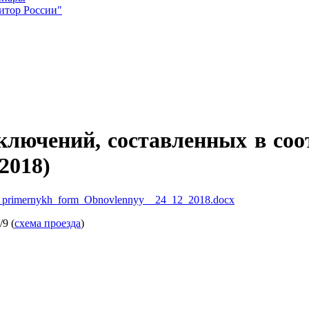
итор России"
лючений, составленных в со
2018)
nik_primernykh_form_Obnovlennyy__24_12_2018.docx
9 (
схема проезда
)