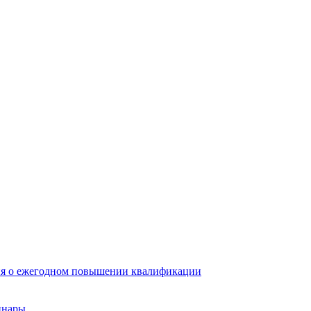
ия о ежегодном повышении квалификации
инары