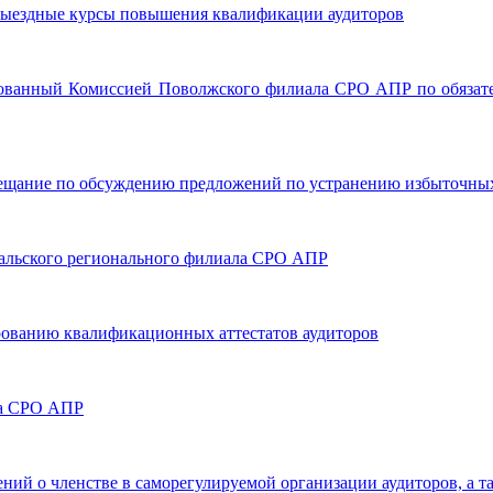
сь выездные курсы повышения квалификации аудиторов
анизованный Комиссией Поволжского филиала СРО АПР по обязат
совещание по обсуждению предложений по устранению избыточн
Уральского регионального филиала СРО АПР
лированию квалификационных аттестатов аудиторов
ета СРО АПР
ний о членстве в саморегулируемой организации аудиторов, а т