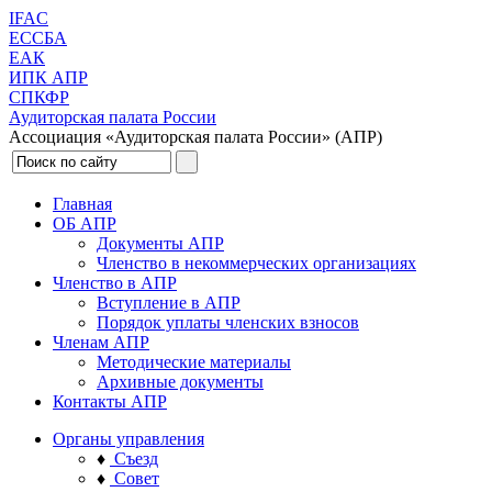
IFAC
ЕССБА
ЕАК
ИПК АПР
СПКФР
Аудиторская палата России
Ассоциация «Аудиторская палата России» (АПР)
Главная
ОБ АПР
Документы АПР
Членство в некоммерческих организациях
Членство в АПР
Вступление в АПР
Порядок уплаты членских взносов
Членам АПР
Методические материалы
Архивные документы
Контакты АПР
Органы управления
♦
Съезд
♦
Совет