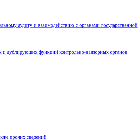
ельному аудиту и взаимодействию с органами государственной
ых и дублирующих функций контрольно-надзорных органов
акже прочих сведений