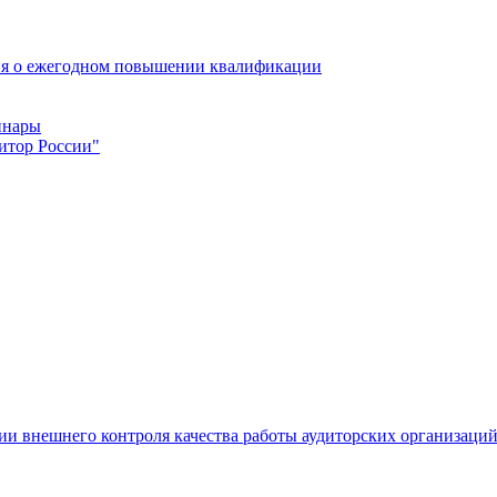
ия о ежегодном повышении квалификации
инары
итор России"
ации внешнего контроля качества работы аудиторских организаци