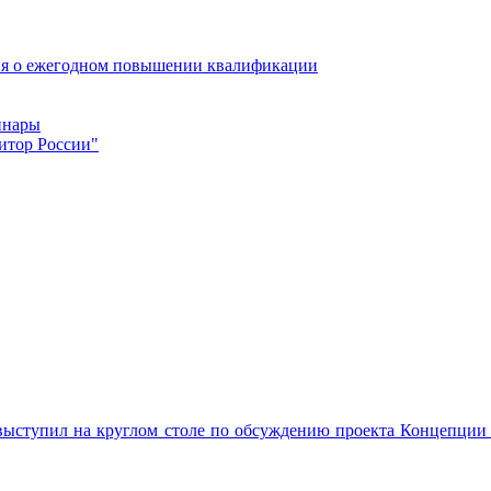
ия о ежегодном повышении квалификации
инары
итор России"
ыступил на круглом столе по обсуждению проекта Концепции д