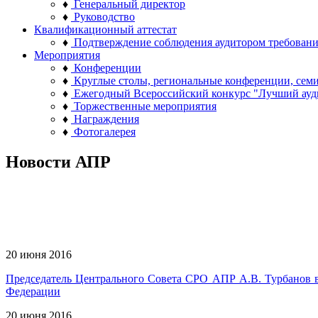
♦
Генеральный директор
♦
Руководство
Квалификационный аттестат
♦
Подтверждение соблюдения аудитором требован
Мероприятия
♦
Конференции
♦
Круглые столы, региональные конференции, сем
♦
Ежегодный Всероссийский конкурс "Лучший ауд
♦
Торжественные мероприятия
♦
Награждения
♦
Фотогалерея
Новости АПР
20 июня 2016
Председатель Центрального Совета СРО АПР А.В. Турбанов в
Федерации
20 июня 2016