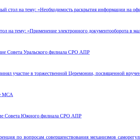
й стол на тему: «Необходимость раскрытия информации на офи
ол на тему: «Применение электронного документооборота в ма
ание Совета Уральского филиала СРО АПР
ринял участие в торжественной Церемонии, посвященной вруч
ме МСА
ание Совета Южного филиала СРО АПР
еренция по вопросам совершенствования механизмов саморегул