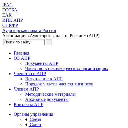
IFAC
ЕССБА
ЕАК
ИПК АПР
СПКФР
Аудиторская палата России
Ассоциация «Аудиторская палата России» (АПР)
Главная
ОБ АПР
Документы АПР
Членство в некоммерческих организациях
Членство в АПР
Вступление в АПР
Порядок уплаты членских взносов
Членам АПР
Методические материалы
Архивные документы
Контакты АПР
Органы управления
♦
Съезд
♦
Совет