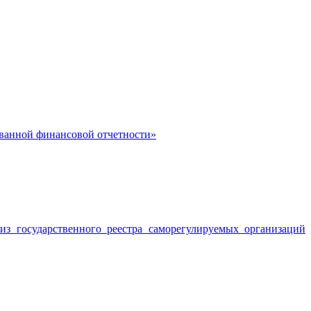
ованной финансовой отчетности»
з государственного реестра саморегулируемых организаций