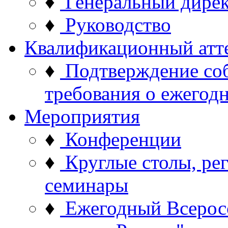
♦
Генеральный дире
♦
Руководство
Квалификационный атт
♦
Подтверждение со
требования о ежего
Мероприятия
♦
Конференции
♦
Круглые столы, ре
семинары
♦
Ежегодный Всерос