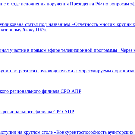
ие о ходе исполнения поручения Президента РФ по вопросам эф
публикована статья под названием «Отчетность многих крупных
надзорному блоку ЦБ?»
нял участие в прямом эфире телевизионной программы «Через 
унин встретился с руководителями саморегулируемых организа
рского регионального филиала СРО АПР
ого регионального филиала СРО АПР
тупил на круглом столе «Конкурентоспособность аудиторских о