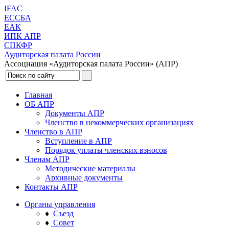
IFAC
ЕССБА
ЕАК
ИПК АПР
СПКФР
Аудиторская палата России
Ассоциация «Аудиторская палата России» (АПР)
Главная
ОБ АПР
Документы АПР
Членство в некоммерческих организациях
Членство в АПР
Вступление в АПР
Порядок уплаты членских взносов
Членам АПР
Методические материалы
Архивные документы
Контакты АПР
Органы управления
♦
Съезд
♦
Совет