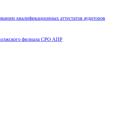
ированию квалификационных аттестатов аудиторов
Поволжского филиала СРО АПР