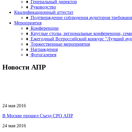
♦
Генеральный директор
♦
Руководство
Квалификационный аттестат
♦
Подтверждение соблюдения аудитором требован
Мероприятия
♦
Конференции
♦
Круглые столы, региональные конференции, сем
♦
Ежегодный Всероссийский конкурс "Лучший ауд
♦
Торжественные мероприятия
♦
Награждения
♦
Фотогалерея
Новости АПР
24 мая 2016
В Москве прошел Съезд СРО АПР
24 мая 2016