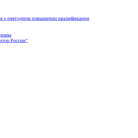
ия о ежегодном повышении квалификации
инары
итор России"