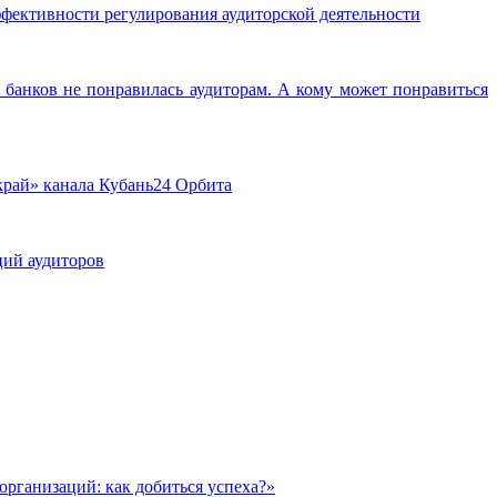
фективности регулирования аудиторской деятельности
 банков не понравилась аудиторам. А кому может понравиться
край» канала Кубань24 Орбита
ций аудиторов
рганизаций: как добиться успеха?»