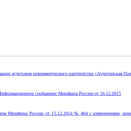
ации аудиторов некоммерческого партнерства «Аудиторская Пал
. Информационное сообщение Минфина России от 16.12.2015
казом Минфина России от 15.12.2014 № 464 с изменениями, вн