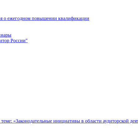
ия о ежегодном повышении квалификации
инары
итор России"
о теме: «Законодательные инициативы в области аудиторской дея