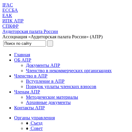
IFAC
ЕССБА
ЕАК
ИПК АПР
СПКФР
Аудиторская палата России
Ассоциация «Аудиторская палата России» (АПР)
Главная
ОБ АПР
Документы АПР
Членство в некоммерческих организациях
Членство в АПР
Вступление в АПР
Порядок уплаты членских взносов
Членам АПР
Методические материалы
Архивные документы
Контакты АПР
Органы управления
♦
Съезд
♦
Совет