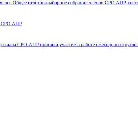
остоялось Общее отчетно-выборное собрание членов СРО АПР, со
та СРО АПР
 филиала СРО АПР приняли участие в работе ежегодного круглог