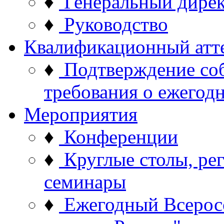
♦
Генеральный дире
♦
Руководство
Квалификационный атт
♦
Подтверждение со
требования о ежего
Мероприятия
♦
Конференции
♦
Круглые столы, ре
семинары
♦
Ежегодный Всерос