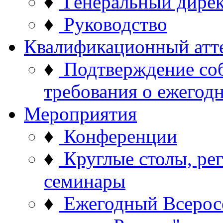
♦
Генеральный дире
♦
Руководство
Квалификационный атт
♦
Подтверждение со
требования о ежего
Мероприятия
♦
Конференции
♦
Круглые столы, ре
семинары
♦
Ежегодный Всерос