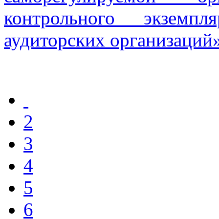
контрольного экземп
аудиторских организаций
2
3
4
5
6