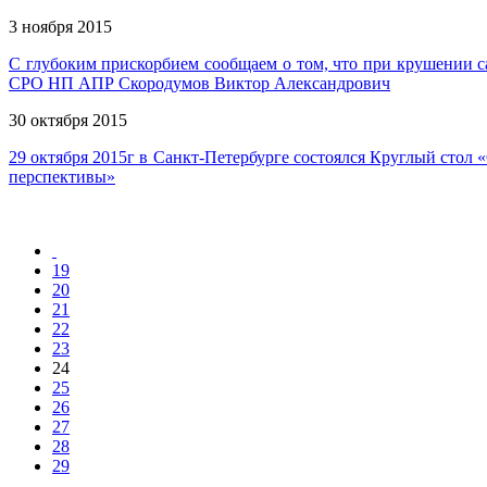
3 ноября 2015
С глубоким прискорбием сообщаем о том, что при крушении с
СРО НП АПР Скородумов Виктор Александрович
30 октября 2015
29 октября 2015г в Санкт-Петербурге состоялся Круглый стол
перспективы»
19
20
21
22
23
24
25
26
27
28
29