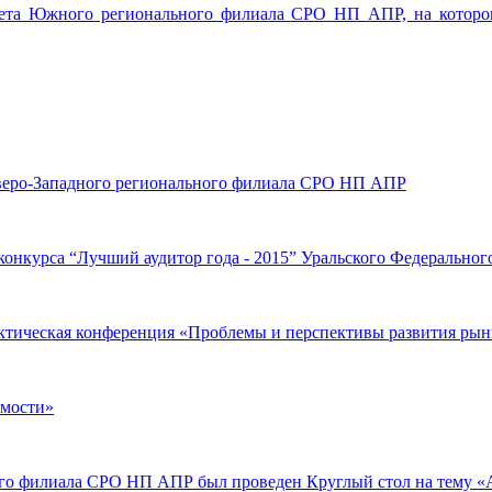
вета Южного регионального филиала СРО НП АПР, на котором
Северо-Западного регионального филиала СРО НП АПР
го конкурса “Лучший аудитор года - 2015” Уральского Федерально
рактическая конференция «Проблемы и перспективы развития рын
омости»
ного филиала СРО НП АПР был проведен Круглый стол на тему «