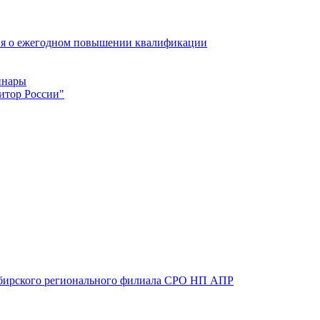
ия о ежегодном повышении квалификации
инары
итор России"
 Сибирского регионального филиала СРО НП АПР