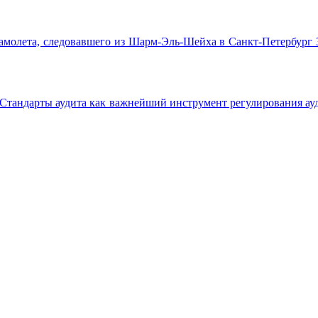
амолета, следовавшего из Шарм-Эль-Шейха в Санкт-Петербург 31
 «Стандарты аудита как важнейший инструмент регулирования а