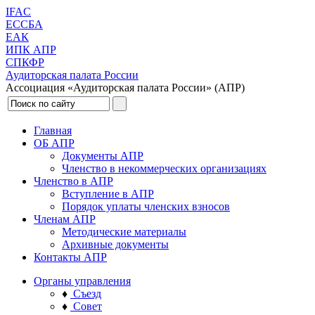
IFAC
ЕССБА
ЕАК
ИПК АПР
СПКФР
Аудиторская палата России
Ассоциация «Аудиторская палата России» (АПР)
Главная
ОБ АПР
Документы АПР
Членство в некоммерческих организациях
Членство в АПР
Вступление в АПР
Порядок уплаты членских взносов
Членам АПР
Методические материалы
Архивные документы
Контакты АПР
Органы управления
♦
Съезд
♦
Совет