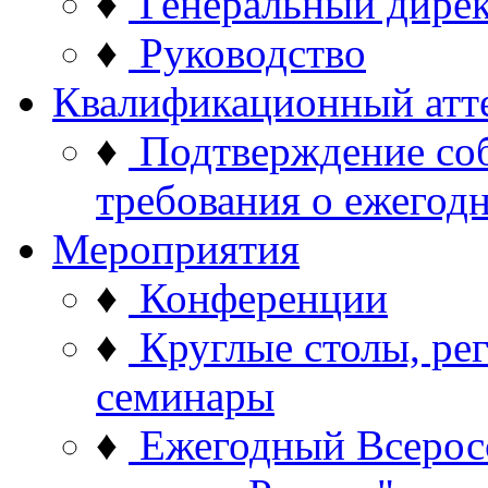
♦
Генеральный дире
♦
Руководство
Квалификационный атт
♦
Подтверждение со
требования о ежего
Мероприятия
♦
Конференции
♦
Круглые столы, ре
семинары
♦
Ежегодный Всерос