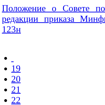
Положение о Совете по
редакции приказа Минф
123н
19
20
21
22