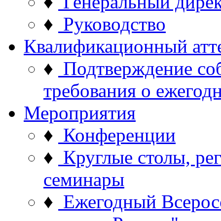
♦
Генеральный дире
♦
Руководство
Квалификационный атт
♦
Подтверждение со
требования о ежего
Мероприятия
♦
Конференции
♦
Круглые столы, ре
семинары
♦
Ежегодный Всерос