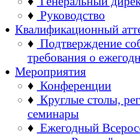
♦
Генеральный дире
♦
Руководство
Квалификационный атт
♦
Подтверждение со
требования о ежего
Мероприятия
♦
Конференции
♦
Круглые столы, ре
семинары
♦
Ежегодный Всерос