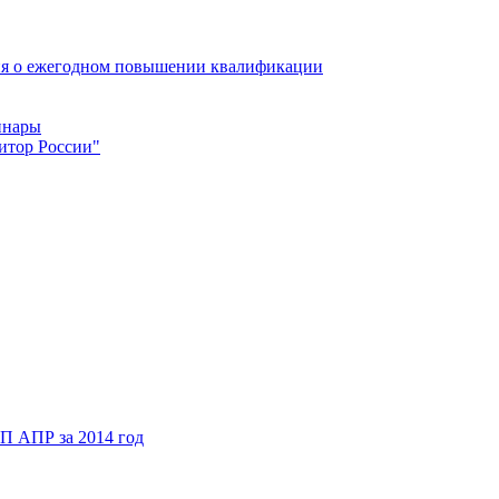
ия о ежегодном повышении квалификации
инары
итор России"
П АПР за 2014 год