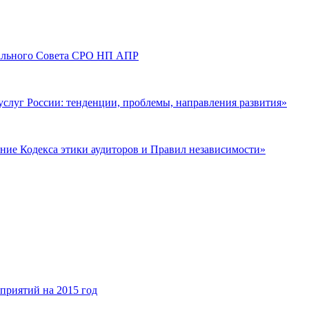
трального Совета СРО НП АПР
услуг России: тенденции, проблемы, направления развития»
ие Кодекса этики аудиторов и Правил независимости»
риятий на 2015 год