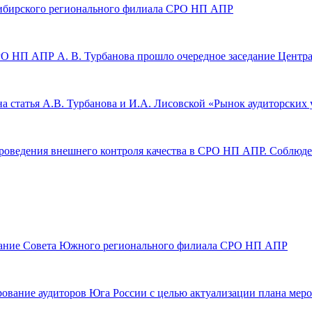
а Сибирского регионального филиала СРО НП АПР
а СРО НП АПР А. В. Турбанова прошло очередное заседание Цен
а статья А.В. Турбанова и И.А. Лисовской «Рынок аудиторских 
оведения внешнего контроля качества в СРО НП АПР. Соблюден
седание Совета Южного регионального филиала СРО НП АПР
ние аудиторов Юга России с целью актуализации плана мероп