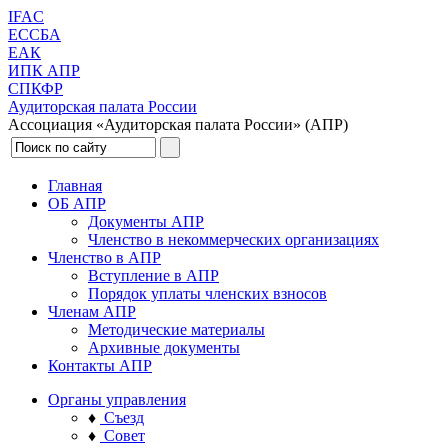
IFAC
ЕССБА
ЕАК
ИПК АПР
СПКФР
Аудиторская палата России
Ассоциация «Аудиторская палата России» (АПР)
Главная
ОБ АПР
Документы АПР
Членство в некоммерческих организациях
Членство в АПР
Вступление в АПР
Порядок уплаты членских взносов
Членам АПР
Методические материалы
Архивные документы
Контакты АПР
Органы управления
♦
Съезд
♦
Совет