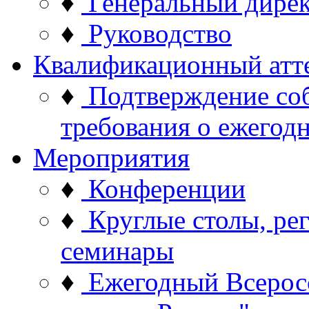
♦
Генеральный дире
♦
Руководство
Квалификационный атт
♦
Подтверждение со
требования о ежего
Мероприятия
♦
Конференции
♦
Круглые столы, ре
семинары
♦
Ежегодный Всерос