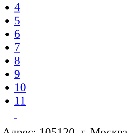
4
5
6
7
8
9
10
11
Адрес: 105120, г. Москва