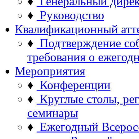
♦
Генеральный дире
♦
Руководство
Квалификационный атт
♦
Подтверждение со
требования о ежего
Мероприятия
♦
Конференции
♦
Круглые столы, ре
семинары
♦
Ежегодный Всерос