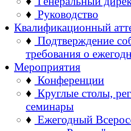
♦
Генеральный дире
♦
Руководство
Квалификационный атт
♦
Подтверждение со
требования о ежего
Мероприятия
♦
Конференции
♦
Круглые столы, ре
семинары
♦
Ежегодный Всерос