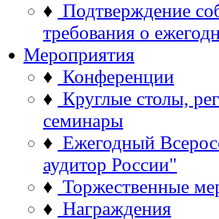
♦
Подтверждение со
требования о ежего
Мероприятия
♦
Конференции
♦
Круглые столы, ре
семинары
♦
Ежегодный Всерос
аудитор России"
♦
Торжественные ме
♦
Награждения