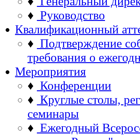
♦
Генеральный дире
♦
Руководство
Квалификационный атт
♦
Подтверждение со
требования о ежего
Мероприятия
♦
Конференции
♦
Круглые столы, ре
семинары
♦
Ежегодный Всерос