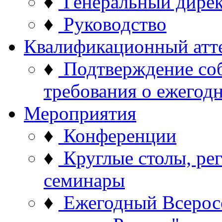
♦
Генеральный дире
♦
Руководство
Квалификационный атт
♦
Подтверждение со
требования о ежего
Мероприятия
♦
Конференции
♦
Круглые столы, ре
семинары
♦
Ежегодный Всерос