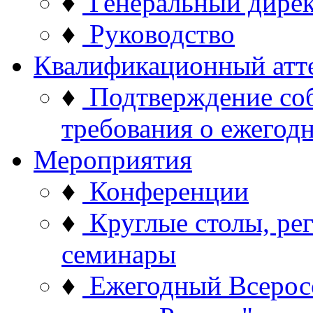
♦
Генеральный дире
♦
Руководство
Квалификационный атт
♦
Подтверждение со
требования о ежего
Мероприятия
♦
Конференции
♦
Круглые столы, ре
семинары
♦
Ежегодный Всерос