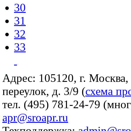
30
31
32
33
Адрес: 105120, г. Москва
переулок, д. 3/9 (
схема пр
тел. (495) 781-24-79 (мно
apr@sroapr.ru
Техподдержка:
admin@sro