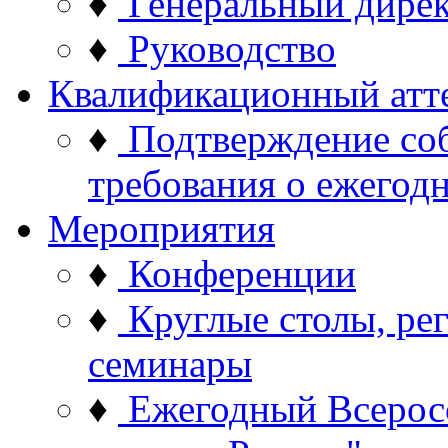
♦
Генеральный дире
♦
Руководство
Квалификационный атт
♦
Подтверждение со
требования о ежего
Мероприятия
♦
Конференции
♦
Круглые столы, ре
семинары
♦
Ежегодный Всерос