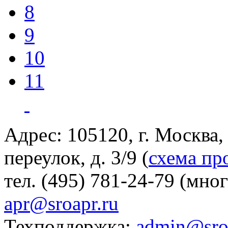
8
9
10
11
Адрес: 105120, г. Москва
переулок, д. 3/9 (
схема пр
тел. (495) 781-24-79 (мно
apr@sroapr.ru
Техподдержка:
admin@sro