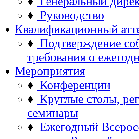
♦
Генеральный дире
♦
Руководство
Квалификационный атт
♦
Подтверждение со
требования о ежего
Мероприятия
♦
Конференции
♦
Круглые столы, ре
семинары
♦
Ежегодный Всерос